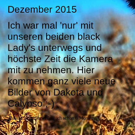
Dezember 2015
Ich war mal 'nur' mit
unseren beiden black
Lady's unterwegs und
höchste Zeit die Kamera
mit zu nehmen. Hier
kommen ganz viele neue
Bilder von Dakota und
Calypso ;-)
Dakota ist mittlerweile auch schon 6 Monate...