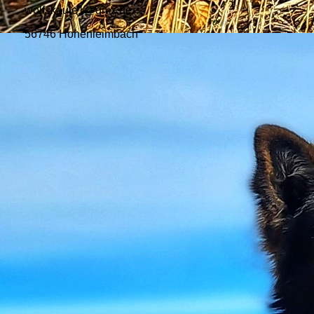
wolfskaule1@gmx.de
56746 Hohenleimbach