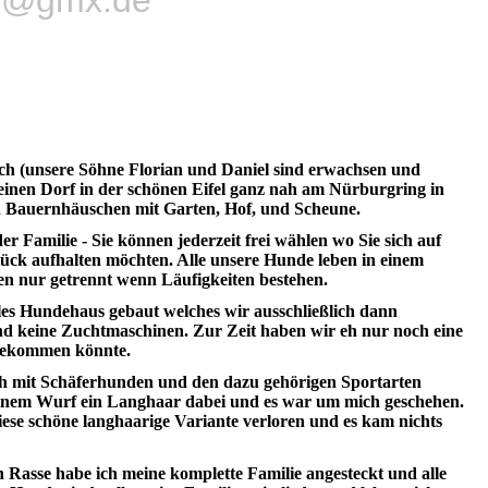
ch (unsere Söhne Florian und Daniel sind erwachsen und
einen Dorf in der schönen Eifel ganz nah am Nürburgring in
n Bauernhäuschen mit Garten, Hof, und Scheune.
r Familie - Sie können jederzeit frei wählen wo Sie sich auf
ck aufhalten möchten. Alle unsere Hunde leben in einem
 nur getrennt wenn Läufigkeiten bestehen.
lles Hundehaus gebaut welches wir ausschließlich dann
d keine Zuchtmaschinen. Zur Zeit haben wir eh nur noch eine
bekommen könnte.
ich mit Schäferhunden und den dazu gehörigen Sportarten
inem Wurf ein Langhaar dabei und es war um mich geschehen.
iese schöne langhaarige Variante verloren und es kam nichts
n Rasse habe ich meine komplette Familie angesteckt und alle