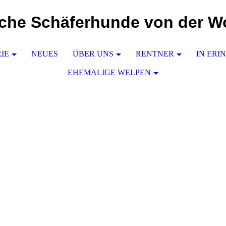
che Schäferhunde von der W
IE
NEUES
ÜBER UNS
RENTNER
IN ER
EHEMALIGE WELPEN