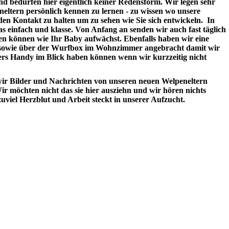
d bedürfen hier eigentlich keiner Redensform. Wir legen sehr
neltern persönlich kennen zu lernen - zu wissen wo unsere
en Kontakt zu halten um zu sehen wie Sie sich entwickeln. In
as einfach und klasse. Von Anfang an senden wir auch fast täglich
gen können wie Ihr Baby aufwächst. Ebenfalls haben wir eine
wie über der Wurfbox im Wohnzimmer angebracht damit wir
rs Handy im Blick haben können wenn wir kurzzeitig nicht
ir Bilder und Nachrichten von unseren neuen Welpeneltern
ir möchten nicht das sie hier ausziehn und wir hören nichts
.,zuviel Herzblut und Arbeit steckt in unserer Aufzucht.