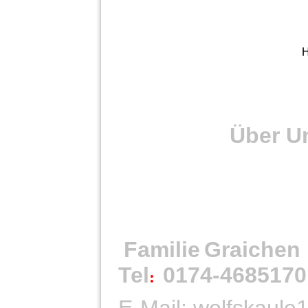
H
Über Uns.
Familie
Graichen
Tel
0174-4685170
:
E-Mail: wolfskaul