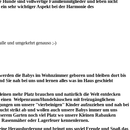
e Hunde sind vollwertige Familienmitglieder und leben nicht
e ein sehr wichtiger Aspekt bei der Harmonie des
alle und umgekehrt genauso ;-)
werden die Babys im Wohnzimmer geboren und bleiben dort bis
ind Sie nah bei uns und lernen alles was im Haus geschieht
leinen mehr Platz brauchen und natürlich die Welt entdecken
s einen Welpenraum/Hundehäuschen mit freizugänglichem
ngen um unsere ''vierbeinigen'' Kinder aufzuziehen und nah bei
ucht strikt ab und wollen auch unsere Babys immer um uns
nserem Garten noch viel Platz wo unsere Kleinen Rabauken
. Rasenmäher oder Lagerfeuer kennenlernen.
st eine Herausforderung und bringt uns soviel Freude und Spaß das