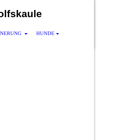
olfskaule
INNERUNG
HUNDE